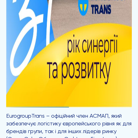
EurogroupTrans – офіційний член АСМАП, який
забезпечує логістику європейського рівня як для
брендів групи, так і для інших лідерів ринку