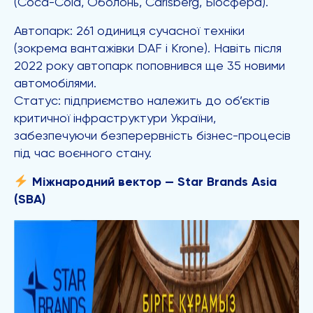
(Coca-Cola, Оболонь, Carlsberg, Біосфера).
Автопарк: 261 одиниця сучасної техніки
(зокрема вантажівки DAF і Кrone). Навіть після
2022 року автопарк поповнився ще 35 новими
автомобілями.
Статус: підприємство належить до об’єктів
критичної інфраструктури України,
забезпечуючи безперервність бізнес-процесів
під час воєнного стану.
Міжнародний вектор — Star Brands Asia
(SBA)