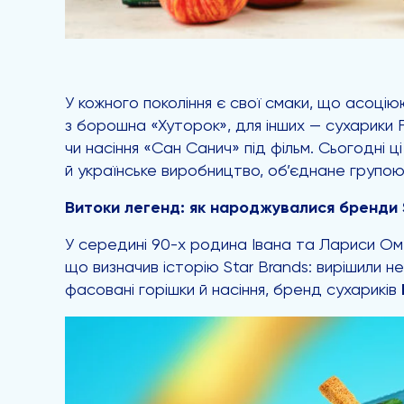
У кожного покоління є свої смаки, що асоці
з борошна «Хуторок», для інших — сухарики Fl
чи насіння «Сан Санич» під фільм. Сьогодні 
й українське виробництво, об’єднане групою 
Витоки легенд: як народжувалися бренди 
У середині 90-х родина Івана та Лариси Омел
що визначив історію Star Brands: вирішили н
фасовані горішки й насіння, бренд сухариків