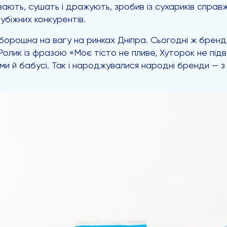
ізають, сушать і дражують, зробив із сухариків справ
рубіжних конкурентів.
борошна на вагу на ринках Дніпра. Сьогодні ж бренд 
олик із фразою «Моє тісто не пливе, Хуторок не підв
и й бабусі. Так і народжувалися народні бренди — з 