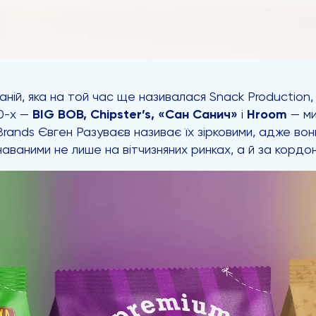
ній, яка на той час ще називалася Snack Production,
00-х —
BIG BOB, Chipster’s, «Сан Санич»
і
Hroom
— ми
rands Євген Разуваєв називає їх зірковими, адже вон
наваними не лише на вітчизняних ринках, а й за кордо