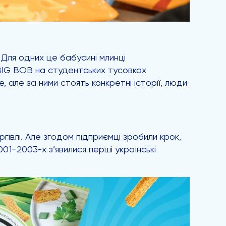
 Для одних це бабусині млинці
іс BIG BOB на студентських тусовках
, але за ними стоять конкретні історії, люди
гівлі. Але згодом підприємці зробили крок,
01−2003-х з’явилися перші українські