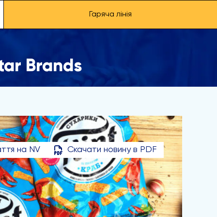
Гаряча лінія
tar Brands
ття на NV
Скачати новину в PDF