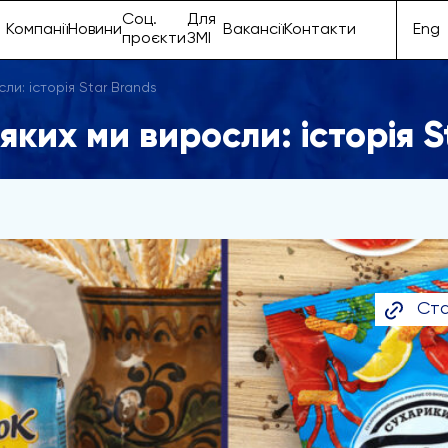
Соц.
Для
Компанії
Новини
Вакансії
Контакти
Eng
проєкти
ЗМІ
ли: історія Star Brands
яких ми виросли: історія S
Ста