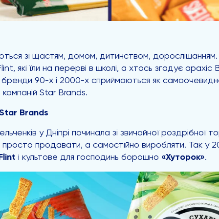
юються зі щастям, домом, дитинством, дорослішанням.
int, які їли на перерві в школі, а хтось згадує арах
ці бренди 90-х і 2000-х сприймаються як самоочевидне
компаній Star Brands.
Star Brands
ьченків у Дніпрі починала зі звичайної роздрібної тор
е просто продавати, а самостійно виробляти. Так у 20
Flint
і культове для господинь борошно
«Хуторок»
.