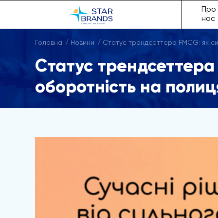
Про
нас
Головна
Новини
Статус трендсеттера FMCG: як син
Статус трендсеттера 
оборотність на полиц