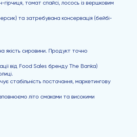
н-гірчиця, томат спайсі, лосось із вершковим
персик) та затребувана консервація (бейбі-
на якість сировини. Продукт точно
ції від Food Sales бренду The Banka)
лиці.
ує стабільність постачання, маркетингову
 Наповнюємо літо смаками та високими