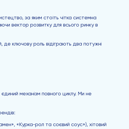
стецтво, за яким стоїть чітка системна
ючи вектор розвитку для всього ринку в
й, де ключову роль відіграють два потужні
 єдиний механізм повного циклу. Ми не
рендів:
амен», «Курка-рол та соєвий соус»), хітовий