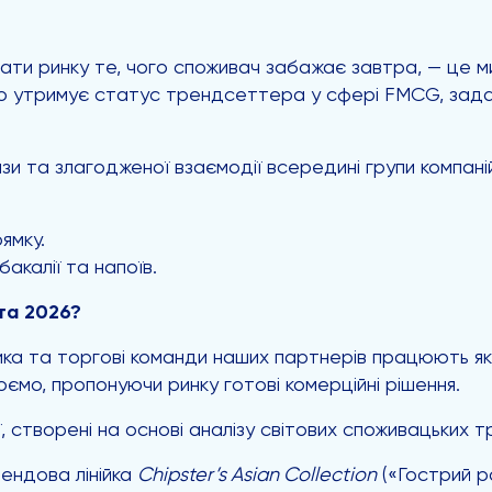
ти ринку те, чого споживач забажає завтра, — це ми
но утримує статус трендсеттера у сфері FMCG, зада
зи та злагодженої взаємодії всередині групи компані
ямку.
акалії та напоїв.
та 2026?
стика та торгові команди наших партнерів працюють як
мо, пропонуючи ринку готові комерційні рішення.
, створені на основі аналізу світових споживацьких т
ендова лінійка
Chipster’s Asian Collection
(«Гострий р