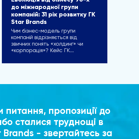
Еволюція від бізнесу 90-х
до міжнародної групи
компаній: 31 рік розвитку ГК
Star Brands
Чим бізнес-модель групи
компаній відрізняється від
звичних понять «холдинг» чи
«корпорація»? Кейс ГК...
и питання, пропозиції до
або сталися труднощі в
r Brands - звертайтесь за