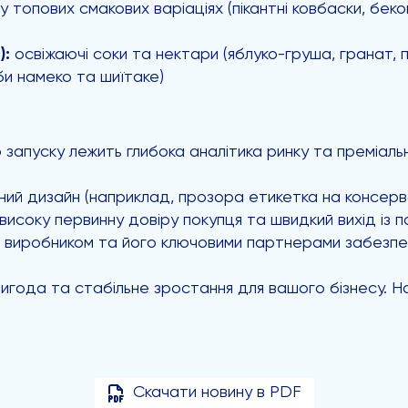
у топових смакових варіаціях (пікантні ковбаски, беко
):
освіжаючі соки та нектари (яблуко-груша, гранат, 
би намеко та шиїтаке)
 запуску лежить глибока аналітика ринку та преміаль
ий дизайн (наприклад, прозора етикетка на консерва
исоку первинну довіру покупця та швидкий вихід із по
м виробником та його ключовими партнерами забезпеч
а вигода та стабільне зростання для вашого бізнесу.
Скачати новину в PDF