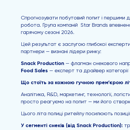
Спрогнозувати побутовий попит і першими да
робота. Група компаній Star Brands впевне
гарячому сезоні 2026.
Цей результат є заслугою глибокої експерти
партнери — визнані лідери ринку:
Snack Production
— флагман снекового напр
Food Sales
— експерт та драйвер категорії б
Що стоїть за кожною гучною прем’єрою лі
Аналітика, R&D, маркетинг, технології, логі
просто реагуємо на попит — ми його створює
Цього літа полиці ритейлу посилюють позиції
У сегменті снеків (від Snack Production):
тр