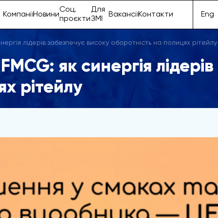
Соц.
Для
Компанії
Новини
Вакансії
Контакти
Eng
проєкти
ЗМІ
ергія лідерів забезпечує високу оборотність на полицях рітейлу
FMCG: як синергія лідерів
ях рітейлу