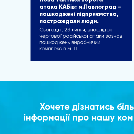
Нова тактика ворога –
атака КАБів: м.Павлоград –
пошкоджені підприємства,
постраждали люди.
Сьогодні, 23 липня, внаслідок
чергової російської атаки зазнав
пошкоджень виробничий
комплекс в м. П...
Хочете дізнатись біл
інформації про нашу ко