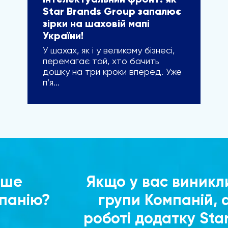
Інтелектуальний фронт: як
Star Brands Group запалює
зірки на шаховій мапі
України!
У шахах, як і у великому бізнесі,
перемагає той, хто бачить
дошку на три кроки вперед. Уже
п’я...
ьше
Якщо у вас виникл
мпанію?
групи Компаній, 
роботі додатку Sta