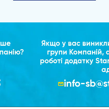
ьше
Якщо у вас виникл
мпанію?
групи Компаній, 
роботі додатку Sta
а
3
info-sb@s