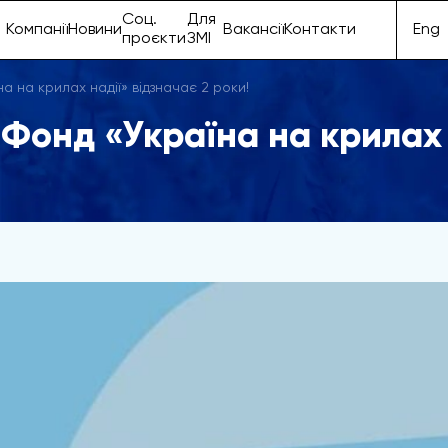
Соц.
Для
Компанії
Новини
Вакансії
Контакти
Eng
проєкти
ЗМІ
а на крилах надії» відзначає 2 роки!
 Фонд «Україна на крилах 