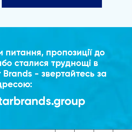
и питання, пропозиції до
або сталися труднощі в
r Brands - звертайтесь за
дресою:
tarbrands.group