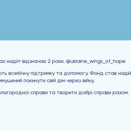
ах надії» відзначає 2 роки. @ukraine_wings_of_hope
ть всебічну підтримку та допомогу. Фонд став надій
имушений покинути свій дім через війну.
 благородної справи та творити добрі справи разом.