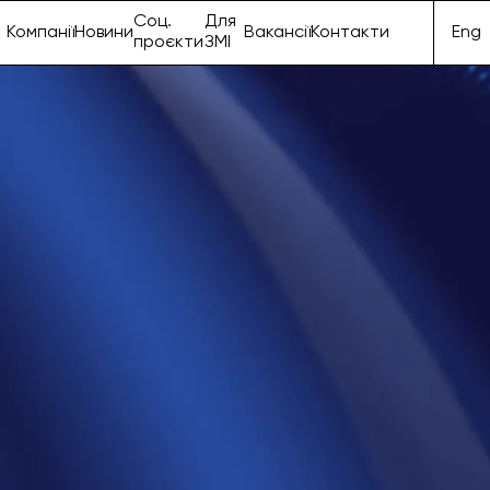
Соц.
Для
Компанії
Новини
Вакансії
Контакти
Eng
проєкти
ЗМІ