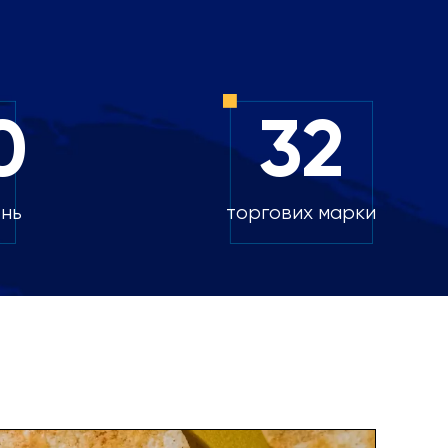
0
32
ень
торгових марки