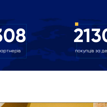
308
213
партнерів
покупців за д