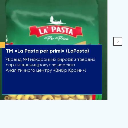
ТМ «La Pasta per primi» (LaPasta)
ТМ
се
«Бренд №1 макаронних виробів з твердих
сп
сортів пшениціроку» за версією
Аналітичного центру «Вибір Країни»!
Бр
ук
ба
ко