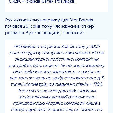
Схід
»
,
– сказав Євген Разуваєв.
Рух у азійському напрямку для Star Brends
почався 20 років тому, і як зазначив спікер,
розвиток був «не завдяки, а навпаки».
«
Ми вийшли
на ринок
Казахстану у 2006
році та одразу зіткнулись з викликами.
Ми не
знайшли жодної логістичної компанії чи
дистриб’ютора, який міг би на національному
рівні забезпечити присутність у країні, де
відстань зі сходу на захід становить понад 3
тисячі кілометрів, а з півдня на північ – 1700.
Тому ми стали самі для себе першим
національним дистриб’ютором: туди
приїхала наша «гаряча команда» лише
з
півтора десятка спеціалістів
, які просто на