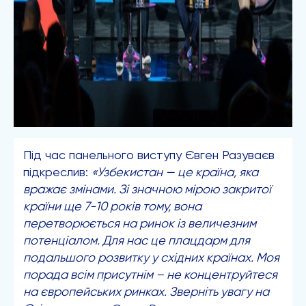
Під час панельного виступу Євген Разуваєв
підкреслив:
«Узбекистан — це країна, яка
вражає змінами.
Зі значною мірою закритої
країни ще 7-10 років тому, вона
перетворюється на ринок із величезним
потенціалом. Для нас це плацдарм для
подальшого розвитку
у
східних країн
ах. Моя
порада всім присутнім – не концентруйтеся
на європейських ринках. Зверніть увагу на