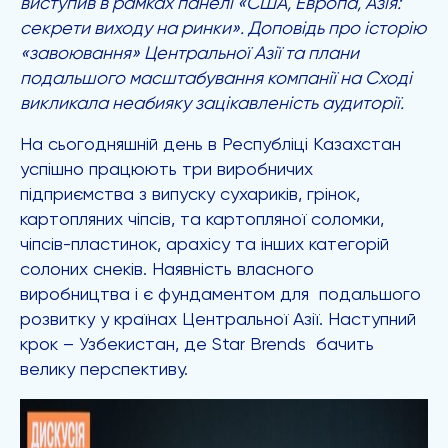
виступив в рамках панелі «США, Европа, Азія:
секрети виходу на ринки». Доповідь про історію
«завоювання» Центральної Азії та плани
подальшого масштабування компанії на Сході
викликала неабияку зацікавленість аудиторії.
На сьогодняшній день в Республіці Казахстан
успішно працюють три виробничих
підприємства з випуску сухариків, грінок,
картопляних чіпсів, та картопляної соломки,
чіпсів-пластинок, арахісу та інших категорій
солоних снеків. Наявність власного
виробництва і є фундаментом для подальшого
розвитку у країнах Центральної Азії. Наступний
крок – Узбекистан, де Star Brends бачить
велику перспективу.